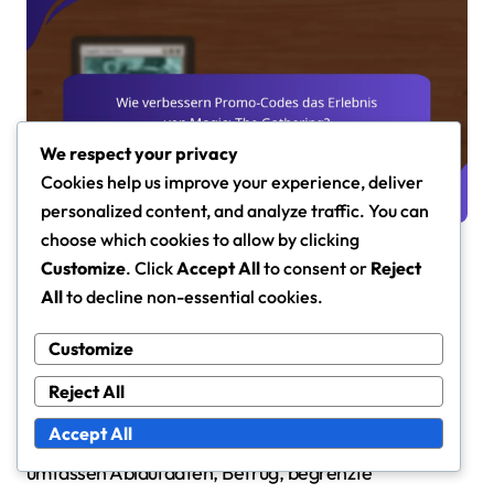
We respect your privacy
Cookies help us improve your experience, deliver
personalized content, and analyze traffic. You can
choose which cookies to allow by clicking
Customize
. Click
Accept All
to consent or
Reject
Welche Risiken sind mit Promo-
All
to decline non-essential cookies.
Codes verbunden?
Customize
Promo-Codes für Magic: The Gathering können den
Spielern aufregende Möglichkeiten bieten, aber sie
Reject All
bringen auch mehrere Risiken mit sich, über die die
Accept All
Nutzer informiert sein sollten. Diese Risiken
umfassen Ablaufdaten, Betrug, begrenzte